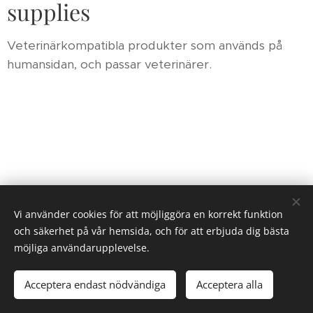
supplies
Veterinärkompatibla produkter som används på
humansidan, och passar veterinärer.
Vi använder cookies för att möjliggöra en korrekt funktion
och säkerhet på vår hemsida, och för att erbjuda dig bästa
möjliga användarupplevelse.
Images provided by
Pexels
Acceptera endast nödvändiga
Acceptera alla
Cookies